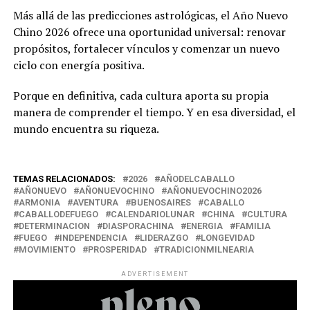
Más allá de las predicciones astrológicas, el Año Nuevo
Chino 2026 ofrece una oportunidad universal: renovar
propósitos, fortalecer vínculos y comenzar un nuevo
ciclo con energía positiva.
Porque en definitiva, cada cultura aporta su propia
manera de comprender el tiempo. Y en esa diversidad, el
mundo encuentra su riqueza.
TEMAS RELACIONADOS:
2026
AÑODELCABALLO
AÑONUEVO
AÑONUEVOCHINO
AÑONUEVOCHINO2026
ARMONIA
AVENTURA
BUENOSAIRES
CABALLO
CABALLODEFUEGO
CALENDARIOLUNAR
CHINA
CULTURA
DETERMINACION
DIASPORACHINA
ENERGIA
FAMILIA
FUEGO
INDEPENDENCIA
LIDERAZGO
LONGEVIDAD
MOVIMIENTO
PROSPERIDAD
TRADICIONMILNEARIA
ADVERTISEMENT