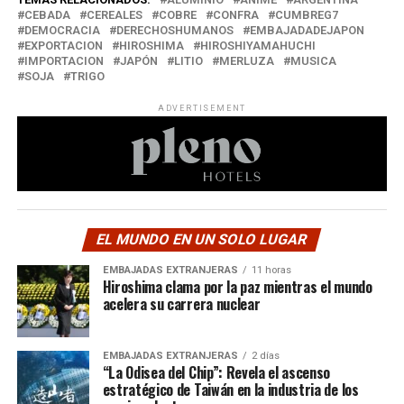
CEBADA
CEREALES
COBRE
CONFRA
CUMBREG7
DEMOCRACIA
DERECHOSHUMANOS
EMBAJADADEJAPON
EXPORTACION
HIROSHIMA
HIROSHIYAMAHUCHI
IMPORTACION
JAPÓN
LITIO
MERLUZA
MUSICA
SOJA
TRIGO
ADVERTISEMENT
EL MUNDO EN UN SOLO LUGAR
EMBAJADAS EXTRANJERAS
11 horas
Hiroshima clama por la paz mientras el mundo
acelera su carrera nuclear
EMBAJADAS EXTRANJERAS
2 días
“La Odisea del Chip”: Revela el ascenso
estratégico de Taiwán en la industria de los