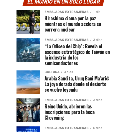
EL MUNDO EN UN SOLO LUGAR
EMBAJADAS EXTRANJERAS
1 día
Hiroshima clama por la paz
mientras el mundo acelera su
carrera nuclear
EMBAJADAS EXTRANJERAS
3 días
“La Odisea del Chip”: Revela el
ascenso estratégico de Taiwán en
la industria de los
semiconductores
CULTURA
3 días
Arabia Saudita, Uruq Bani Ma’arid:
La joya dorada donde el desierto
se vuelve leyenda
EMBAJADAS EXTRANJERAS
3 días
Reino Unido, abrieron las
inscripciones para la beca
Chevening
EMBAJADAS EXTRANJERAS
6 días