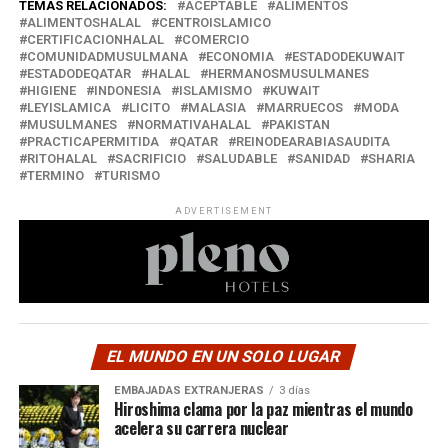
TEMAS RELACIONADOS:
ACEPTABLE
ALIMENTOS
ALIMENTOSHALAL
CENTROISLAMICO
CERTIFICACIONHALAL
COMERCIO
COMUNIDADMUSULMANA
ECONOMIA
ESTADODEKUWAIT
ESTADODEQATAR
HALAL
HERMANOSMUSULMANES
HIGIENE
INDONESIA
ISLAMISMO
KUWAIT
LEYISLAMICA
LICITO
MALASIA
MARRUECOS
MODA
MUSULMANES
NORMATIVAHALAL
PAKISTAN
PRACTICAPERMITIDA
QATAR
REINODEARABIASAUDITA
RITOHALAL
SACRIFICIO
SALUDABLE
SANIDAD
SHARIA
TERMINO
TURISMO
ADVERTISEMENT
EL MUNDO EN UN SOLO LUGAR
EMBAJADAS EXTRANJERAS
3 días
Hiroshima clama por la paz mientras el mundo
acelera su carrera nuclear