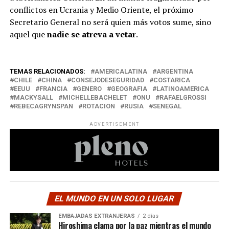
conflictos en Ucrania y Medio Oriente, el próximo
Secretario General no será quien más votos sume, sino
aquel que
nadie se atreva a vetar
.
TEMAS RELACIONADOS:
AMERICALATINA
ARGENTINA
CHILE
CHINA
CONSEJODESEGURIDAD
COSTARICA
EEUU
FRANCIA
GENERO
GEOGRAFIA
LATINOAMERICA
MACKYSALL
MICHELLEBACHELET
ONU
RAFAELGROSSI
REBECAGRYNSPAN
ROTACION
RUSIA
SENEGAL
ADVERTISEMENT
EL MUNDO EN UN SOLO LUGAR
EMBAJADAS EXTRANJERAS
2 días
Hiroshima clama por la paz mientras el mundo