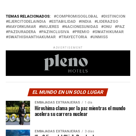
TEMAS RELACIONADOS:
COMPROMISOGLOBAL
DISTINCION
EJERCITODELAINDIA
ESTABILIDAD
INDIA
LIDERAZGO
MAYORKUMAR
MUJERES
NACIONESUNIDAS
ONU
PAZ
PAZDURADERA
PAZINCLUSIVA
PREMIO
SWATHIKUMAR
SWATHISHANTHAKUMAR
TRAYECTORIA
UNMISS
ADVERTISEMENT
EL MUNDO EN UN SOLO LUGAR
EMBAJADAS EXTRANJERAS
1 día
Hiroshima clama por la paz mientras el mundo
acelera su carrera nuclear
EMBAJADAS EXTRANJERAS
3 días