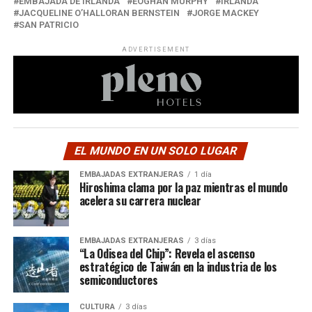
EMBAJADA DE IRLANDA
EOGHAN MURPHY
IRLANDA
JACQUELINE O’HALLORAN BERNSTEIN
JORGE MACKEY
SAN PATRICIO
ADVERTISEMENT
EL MUNDO EN UN SOLO LUGAR
EMBAJADAS EXTRANJERAS
1 día
Hiroshima clama por la paz mientras el mundo
acelera su carrera nuclear
EMBAJADAS EXTRANJERAS
3 días
“La Odisea del Chip”: Revela el ascenso
estratégico de Taiwán en la industria de los
semiconductores
CULTURA
3 días