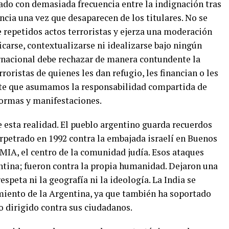
do con demasiada frecuencia entre la indignación tras
encia una vez que desaparecen de los titulares. No se
 repetidos actos terroristas y ejerza una moderación
ficarse, contextualizarse ni idealizarse bajo ningún
rnacional debe rechazar de manera contundente la
rroristas de quienes les dan refugio, les financian o les
ente que asumamos la responsabilidad compartida de
formas y manifestaciones.
sta realidad. El pueblo argentino guarda recuerdos
petrado en 1992 contra la embajada israelí en Buenos
AMIA, el centro de la comunidad judía. Esos ataques
entina; fueron contra la propia humanidad. Dejaron una
espeta ni la geografía ni la ideología. La India se
miento de la Argentina, ya que también ha soportado
o dirigido contra sus ciudadanos.