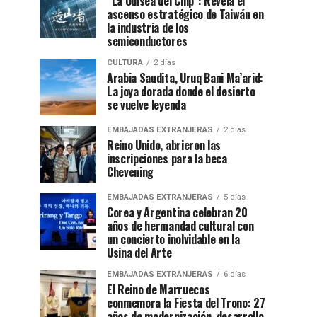
“La Odisea del Chip”: Revela el
ascenso estratégico de Taiwán en
la industria de los
semiconductores
CULTURA
2 días
Arabia Saudita, Uruq Bani Ma’arid:
La joya dorada donde el desierto
se vuelve leyenda
EMBAJADAS EXTRANJERAS
2 días
Reino Unido, abrieron las
inscripciones para la beca
Chevening
EMBAJADAS EXTRANJERAS
5 días
Corea y Argentina celebran 20
años de hermandad cultural con
un concierto inolvidable en la
Usina del Arte
EMBAJADAS EXTRANJERAS
6 días
El Reino de Marruecos
conmemora la Fiesta del Trono: 27
años de modernización, desarrollo