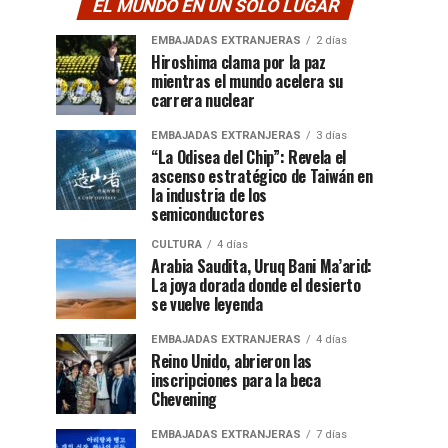
EL MUNDO EN UN SOLO LUGAR
EMBAJADAS EXTRANJERAS
2 días
Hiroshima clama por la paz
mientras el mundo acelera su
carrera nuclear
EMBAJADAS EXTRANJERAS
3 días
“La Odisea del Chip”: Revela el
ascenso estratégico de Taiwán en
la industria de los
semiconductores
CULTURA
4 días
Arabia Saudita, Uruq Bani Ma’arid:
La joya dorada donde el desierto
se vuelve leyenda
EMBAJADAS EXTRANJERAS
4 días
Reino Unido, abrieron las
inscripciones para la beca
Chevening
EMBAJADAS EXTRANJERAS
7 días