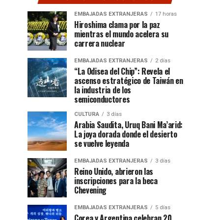
EMBAJADAS EXTRANJERAS
17 horas
Hiroshima clama por la paz
mientras el mundo acelera su
carrera nuclear
EMBAJADAS EXTRANJERAS
2 días
“La Odisea del Chip”: Revela el
ascenso estratégico de Taiwán en
la industria de los
semiconductores
CULTURA
3 días
Arabia Saudita, Uruq Bani Ma’arid:
La joya dorada donde el desierto
se vuelve leyenda
EMBAJADAS EXTRANJERAS
3 días
Reino Unido, abrieron las
inscripciones para la beca
Chevening
EMBAJADAS EXTRANJERAS
5 días
Corea y Argentina celebran 20