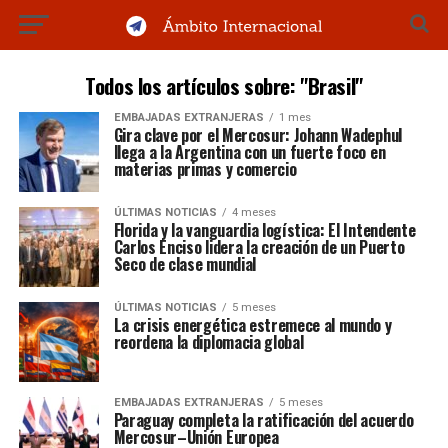
Todos los artículos sobre: "Brasil"
EMBAJADAS EXTRANJERAS
1 mes
Gira clave por el Mercosur: Johann Wadephul
llega a la Argentina con un fuerte foco en
materias primas y comercio
ÚLTIMAS NOTICIAS
4 meses
Florida y la vanguardia logística: El Intendente
Carlos Enciso lidera la creación de un Puerto
Seco de clase mundial
ÚLTIMAS NOTICIAS
5 meses
La crisis energética estremece al mundo y
reordena la diplomacia global
EMBAJADAS EXTRANJERAS
5 meses
Paraguay completa la ratificación del acuerdo
Mercosur–Unión Europea