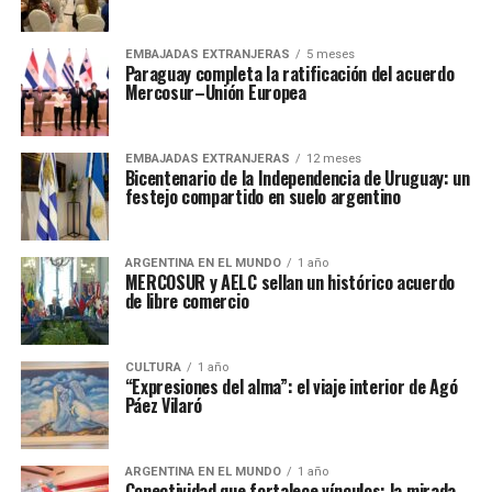
EMBAJADAS EXTRANJERAS
5 meses
Paraguay completa la ratificación del acuerdo
Mercosur–Unión Europea
EMBAJADAS EXTRANJERAS
12 meses
Bicentenario de la Independencia de Uruguay: un
festejo compartido en suelo argentino
ARGENTINA EN EL MUNDO
1 año
MERCOSUR y AELC sellan un histórico acuerdo
de libre comercio
CULTURA
1 año
“Expresiones del alma”: el viaje interior de Agó
Páez Vilaró
ARGENTINA EN EL MUNDO
1 año
Conectividad que fortalece vínculos: la mirada