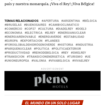
país y nuestra monarquía. ¡Viva el Rey! ¡Viva Bélgica!
TEMAS RELACIONADOS:
APERTURA
ARGENTINA
BÉLGICA
BRUSELAS
BUENOSAIRES
CAMBIOCLIMATICO
COMERCIO
COP27
CULTURA
DIADELREY
DOEL3
ECONOMIA
ELECTRICA
ELREY
ENERGIANUCLEAR
ENERGIARENOVABLE
ENERGIAVERDE
ESTABILIDAD
EUROPA
EXPORTACION
FLANDES
FOROGLOBALDEHIDRÓGENOVERDE
HISTORIA
INDUSTRIA
PARQUENUCLEAR
POLITICA
POLITICAEXTERIOR
PRODUCTIVIDAD
REINODEBELGICA
REY
SMELREY
TRANSICION
TRANSICIONENERGETICA
TURISMO
UE
UNIONEUROPEA
VALONIA
VIVABELGICA
VIVAELREY
ADVERTISEMENT
EL MUNDO EN UN SOLO LUGAR