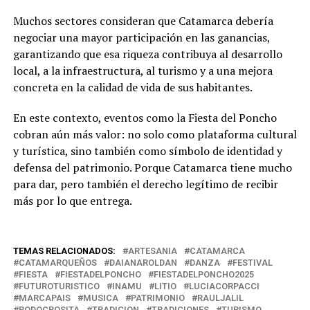
Muchos sectores consideran que Catamarca debería
negociar una mayor participación en las ganancias,
garantizando que esa riqueza contribuya al desarrollo
local, a la infraestructura, al turismo y a una mejora
concreta en la calidad de vida de sus habitantes.
En este contexto, eventos como la Fiesta del Poncho
cobran aún más valor: no solo como plataforma cultural
y turística, sino también como símbolo de identidad y
defensa del patrimonio. Porque Catamarca tiene mucho
para dar, pero también el derecho legítimo de recibir
más por lo que entrega.
TEMAS RELACIONADOS:
ARTESANIA
CATAMARCA
CATAMARQUEÑOS
DAIANAROLDAN
DANZA
FESTIVAL
FIESTA
FIESTADELPONCHO
FIESTADELPONCHO2025
FUTUROTURISTICO
INAMU
LITIO
LUCIACORPACCI
MARCAPAIS
MUSICA
PATRIMONIO
RAULJALIL
RODOCROSITA
TRADICION
TRADICIONES
TURISMO