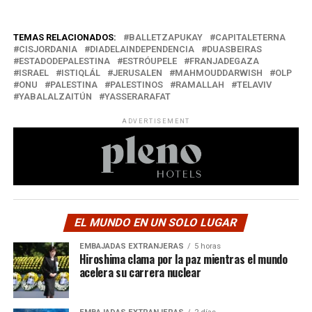
TEMAS RELACIONADOS:
BALLETZAPUKAY
CAPITALETERNA
CISJORDANIA
DIADELAINDEPENDENCIA
DUASBEIRAS
ESTADODEPALESTINA
ESTRÓUPELE
FRANJADEGAZA
ISRAEL
ISTIQLÁL
JERUSALEN
MAHMOUDDARWISH
OLP
ONU
PALESTINA
PALESTINOS
RAMALLAH
TELAVIV
YABALALZAITÚN
YASSERARAFAT
ADVERTISEMENT
EL MUNDO EN UN SOLO LUGAR
EMBAJADAS EXTRANJERAS
5 horas
Hiroshima clama por la paz mientras el mundo
acelera su carrera nuclear